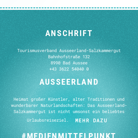
ANSCHRIFT
Tourismusverband Ausseerland-Salzkammergut
Bahnhofstraße 132
8990 Bad Aussee
+43 3622 54040 0
AUSSEERLAND
Heimat großer Künstler, alter Traditionen und
wunderbarer Naturlandschaften: Das Ausseerland-
Salzkammergut ist nicht umsonst ein beliebtes
Urlaubsreiseziel.
MEHR DAZU
#MEDIEN­MITTEL­PUNKT