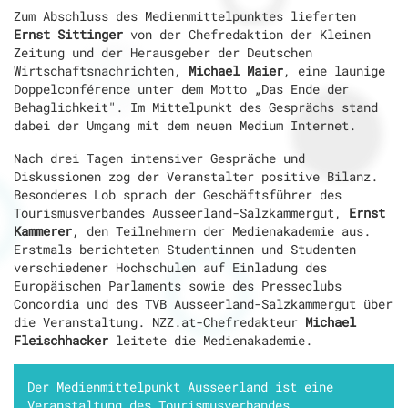
Zum Abschluss des Medienmittelpunktes lieferten
Ernst Sittinger
von der Chefredaktion der Kleinen
Zeitung und der Herausgeber der Deutschen
Wirtschaftsnachrichten,
Michael Maier
, eine launige
Doppelconférence unter dem Motto „Das Ende der
Behaglichkeit". Im Mittelpunkt des Gesprächs stand
dabei der Umgang mit dem neuen Medium Internet.
Nach drei Tagen intensiver Gespräche und
Diskussionen zog der Veranstalter positive Bilanz.
Besonderes Lob sprach der Geschäftsführer des
Tourismusverbandes Ausseerland-Salzkammergut,
Ernst
Kammerer
, den Teilnehmern der Medienakademie aus.
Erstmals berichteten Studentinnen und Studenten
verschiedener Hochschulen auf Einladung des
Europäischen Parlaments sowie des Presseclubs
Concordia und des TVB Ausseerland-Salzkammergut über
die Veranstaltung. NZZ.at-Chefredakteur
Michael
Fleischhacker
leitete die Medienakademie.
Der Medienmittelpunkt Ausseerland ist eine
Veranstaltung des Tourismusverbandes