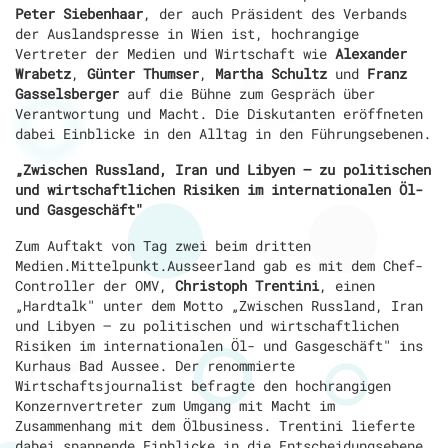
Peter Siebenhaar
, der auch Präsident des Verbands
der Auslandspresse in Wien ist, hochrangige
Vertreter der Medien und Wirtschaft wie
Alexander
Wrabetz
,
Günter Thumser
,
Martha Schultz
und
Franz
Gasselsberger
auf die Bühne zum Gespräch über
Verantwortung und Macht. Die Diskutanten eröffneten
dabei Einblicke in den Alltag in den Führungsebenen.
„Zwischen Russland, Iran und Libyen – zu politischen
und wirtschaftlichen Risiken im internationalen Öl-
und Gasgeschäft"
Zum Auftakt von Tag zwei beim dritten
Medien.Mittelpunkt.Ausseerland gab es mit dem Chef-
Controller der OMV,
Christoph Trentini
, einen
„Hardtalk" unter dem Motto „Zwischen Russland, Iran
und Libyen – zu politischen und wirtschaftlichen
Risiken im internationalen Öl- und Gasgeschäft" ins
Kurhaus Bad Aussee. Der renommierte
Wirtschaftsjournalist befragte den hochrangigen
Konzernvertreter zum Umgang mit Macht im
Zusammenhang mit dem Ölbusiness. Trentini lieferte
dabei spannende Einblicke in die Entscheidungsebene