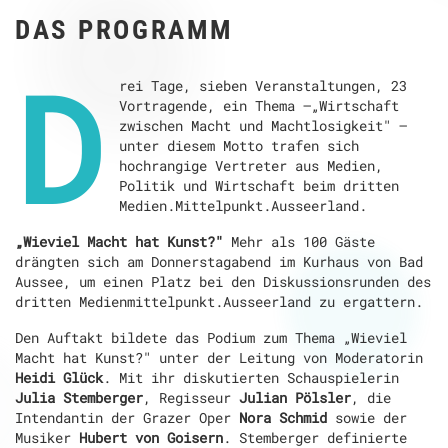
DAS PROGRAMM
D
rei Tage, sieben Veranstaltungen, 23
Vortragende, ein Thema –„Wirtschaft
zwischen Macht und Machtlosigkeit" –
unter diesem Motto trafen sich
hochrangige Vertreter aus Medien,
Politik und Wirtschaft beim dritten
Medien.Mittelpunkt.Ausseerland.
„Wieviel Macht hat Kunst?"
Mehr als 100 Gäste
drängten sich am Donnerstagabend im Kurhaus von Bad
Aussee, um einen Platz bei den Diskussionsrunden des
dritten Medienmittelpunkt.Ausseerland zu ergattern.
Den Auftakt bildete das Podium zum Thema „Wieviel
Macht hat Kunst?" unter der Leitung von Moderatorin
Heidi Glück
. Mit ihr diskutierten Schauspielerin
Julia Stemberger
, Regisseur
Julian Pölsler
, die
Intendantin der Grazer Oper
Nora Schmid
sowie der
Musiker
Hubert von Goisern
. Stemberger definierte