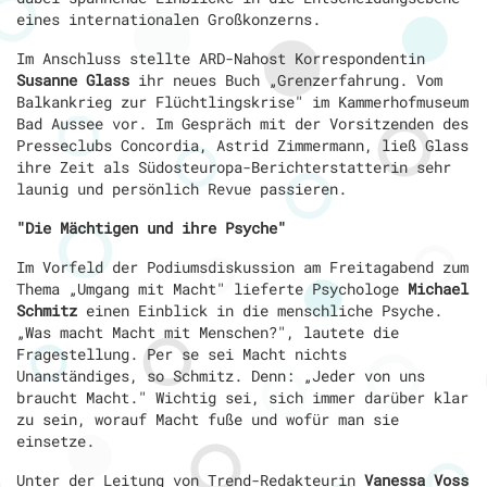
eines internationalen Großkonzerns.
Im Anschluss stellte ARD-Nahost Korrespondentin
Susanne Glass
ihr neues Buch „Grenzerfahrung. Vom
Balkankrieg zur Flüchtlingskrise" im Kammerhofmuseum
Bad Aussee vor. Im Gespräch mit der Vorsitzenden des
Presseclubs Concordia, Astrid Zimmermann, ließ Glass
ihre Zeit als Südosteuropa-Berichterstatterin sehr
launig und persönlich Revue passieren.
"Die Mächtigen und ihre Psyche"
Im Vorfeld der Podiumsdiskussion am Freitagabend zum
Thema „Umgang mit Macht" lieferte Psychologe
Michael
Schmitz
einen Einblick in die menschliche Psyche.
„Was macht Macht mit Menschen?", lautete die
Fragestellung. Per se sei Macht nichts
Unanständiges, so Schmitz. Denn: „Jeder von uns
braucht Macht." Wichtig sei, sich immer darüber klar
zu sein, worauf Macht fuße und wofür man sie
einsetze.
Unter der Leitung von Trend-Redakteurin
Vanessa Voss