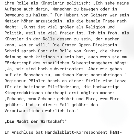
ihre Rolle als Künstlerin politisch: „Ich sehe meine
Aufgabe auch darin, Menschen zu bewegen oder in
Bewegung zu halten." Für Hubert von Goisern war sein
Metier höher anzusiedeln, als die banale Frage nach
Macht: „Kunst ist viel größer als Religion und
Politik, weil sie viel freier ist. Ich bin froh, als
Künstler in der Rolle dessen zu sein, der machen
kann, was er will." Die Grazer Opern-Direktorin
Schmid sprach über die Rolle von Kunst, die ihrer
Meinung nach kritisch zu sein hat, auch wenn sie am
Fördertropf des staatlichen Subventionsgebers hängt:
„Ja, wir sind hoch subventioniert. Aber wir gehen
auf die Menschen zu, um ihnen Kunst nahezubringen."
Regisseur Pölsler brach an dieser Stelle eine Lanze
für die heimische Filmförderung, die hochwertige
Kinoproduktionen überhaupt erst möglich mache:
„Schande, wem Schande gebührt und Ehre, wem Ehre
gebührt. Und in diesem Fall gebührt den
Verantwortlichen wahrlich Lob."
„Die Macht der Wirtschaft"
Im Anschluss bat Handelsblatt-Korrespondent
Hans-