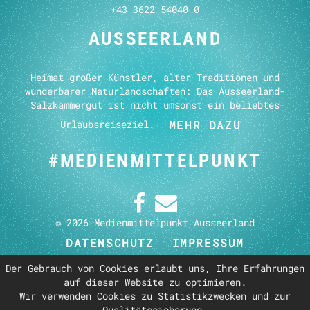
+43 3622 54040 0
AUSSEERLAND
Heimat großer Künstler, alter Traditionen und
wunderbarer Naturlandschaften: Das Ausseerland-
Salzkammergut ist nicht umsonst ein beliebtes
Urlaubsreiseziel.
MEHR DAZU
#MEDIEN­MITTEL­PUNKT
© 2026 Medienmittelpunkt Ausseerland
DATENSCHUTZ
IMPRESSUM
Der Gebrauch von Cookies erlaubt uns, Ihre Erfahrungen
MEDIENAKADEMIE
auf dieser Website zu optimieren.
Wir verwenden Cookies zu Statistikzwecken und zur
Qualitätssicherung.