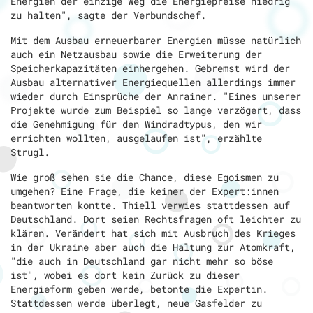
Energien der einzige Weg die Energiepreise niedrig
zu halten", sagte der Verbundschef.
Mit dem Ausbau erneuerbarer Energien müsse natürlich
auch ein Netzausbau sowie die Erweiterung der
Speicherkapazitäten einhergehen. Gebremst wird der
Ausbau alternativer Energiequellen allerdings immer
wieder durch Einsprüche der Anrainer. "Eines unserer
Projekte wurde zum Beispiel so lange verzögert, dass
die Genehmigung für den Windradtypus, den wir
errichten wollten, ausgelaufen ist", erzählte
Strugl.
Wie groß sehen sie die Chance, diese Egoismen zu
umgehen? Eine Frage, die keiner der Expert:innen
beantworten kontte. Thiell verwies stattdessen auf
Deutschland. Dort seien Rechtsfragen oft leichter zu
klären. Verändert hat sich mit Ausbruch des Krieges
in der Ukraine aber auch die Haltung zur Atomkraft,
"die auch in Deutschland gar nicht mehr so böse
ist", wobei es dort kein Zurück zu dieser
Energieform geben werde, betonte die Expertin.
Stattdessen werde überlegt, neue Gasfelder zu